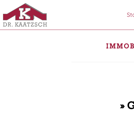
St
IMMOB
» 